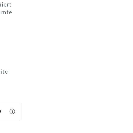
miert
immte
ite