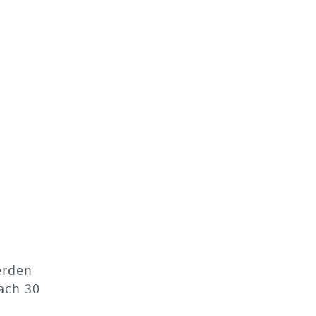
erden
ach 30